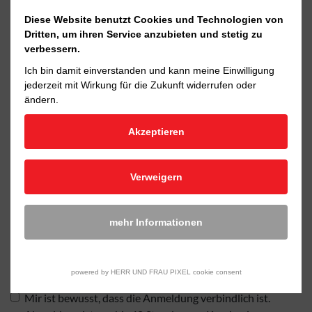
Diese Website benutzt Cookies und Technologien von
Dritten, um ihren Service anzubieten und stetig zu
verbessern.
Ich bin damit einverstanden und kann meine Einwilligung
jederzeit mit Wirkung für die Zukunft widerrufen oder
ändern.
Kurs
Erste-Hilfe Ausbildung für betriebliche
Akzeptieren
Ersthelfende
Datum
18.07.2026
Verweigern
Gebühr
55,00 EUR
mehr Informationen
Ich habe die
Datenschutzerklärung
gelesen und
akzeptiere diese.
powered by HERR UND FRAU PIXEL cookie consent
Mir ist bewusst, dass die Anmeldung verbindlich ist.