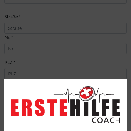
Straße *
Nr. *
PLZ *
Ort *
Kosten werden über die Firma bzw. BG abgerechnet
Bemerkung