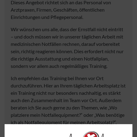
Dieses Angebot richtet sich an das Personal von
Arztpraxen, Firmen, Geschäften, öffentlichen
Einrichtungen und Pflegepersonal.
Wir wünschen uns alle, dass der Ernstfall nicht eintritt
– und doch müssen wir in unserer täglichen Arbeit mit
medizinischen Notfällen rechnen, darauf vorbereitet
sein, richtig reagieren können. Dies erfordert nicht nur
die richtige Ausstattung und einen Notfallplan,
sondern vor allem auch regelmäßiges Training.
Ich empfehlen das Training bei Ihnen vor Ort
durchzuführen. Hier an Ihrem täglichen Arbeitsplatz ist
ein Training nicht nur besonders nachhaltig, es stärkt
auch den Zusammenhalt im Team vor Ort. Außerdem
beraten ich Sie auch gerne zu den Themen, wie „Wo
platziere mein Notfallequipment?“ oder „Was benötige
ich als Notfallequipment für meinen Arbeitsplatz?“.
Alternativ können alle Schulungen auch bei mir in
meinen Räumlichkeiten durchgeführt werden.