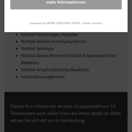
mehr Informationen
Airwaymanagement/ Intubationstraining
Simulationstraining Reanimation unter
Realbedingungen
powered by HERR UND FRAU PIXEL cookie consent
Notfallmedikamente
Notfall Neurologie/ Apoplex
Notfall Akutes Koronarsyndrom
Notfall Synkope
Notfall Akute AtemnotNotfall Anaphylaktische
Reaktion
Notfall Anaphylaktische Reaktion
Materialmanagement
Diesen Kurs bieten wir ab einer Gruppenzahl von 15
Teilnehmern auch außer Haus bei Ihnen direkt an. Bitte
setzen Sie sich mit uns in Verbindung.