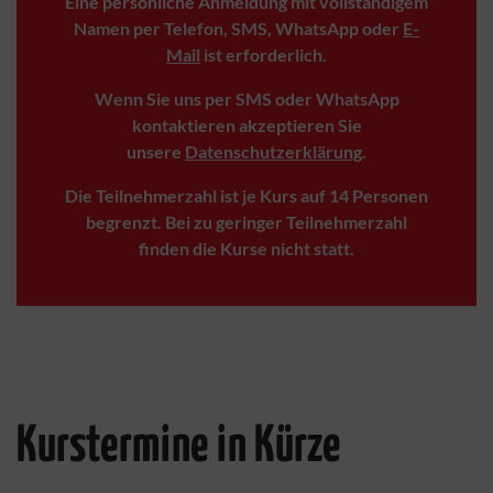
Eine persönliche Anmeldung mit vollständigem
Namen per Telefon, SMS, WhatsApp oder
E-
Mail
ist erforderlich.
Wenn Sie uns per SMS oder WhatsApp
kontaktieren akzeptieren Sie
unsere
Datenschutzerklärung
.
Die Teilnehmerzahl ist je Kurs auf 14 Personen
begrenzt. Bei zu geringer Teilnehmerzahl
finden die Kurse nicht statt.
Kurstermine in Kürze